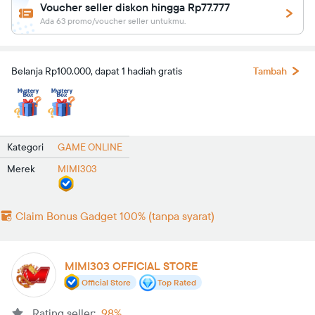
Voucher seller diskon hingga Rp77.777
Ada 63 promo/voucher seller untukmu.
Belanja Rp100.000, dapat 1 hadiah gratis
Tambah
Kategori
GAME ONLINE
Merek
MIMI303
Claim Bonus Gadget 100% (tanpa syarat)
MIMI303 OFFICIAL STORE
Official Store
Top Rated
Rating seller:
98%