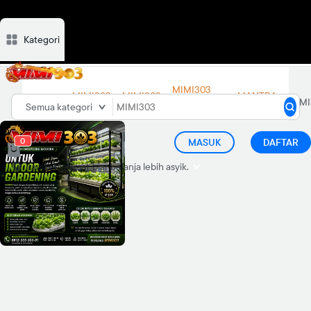
Kategori
Deskripsi
Ulasan
Diskusi
Rekomendasi
MIMI303
MIMI303
MIMI303
MANTRA
MIMI303
LINK
Semua kategori
LOGIN
DAFTAR
88
ALTERNATIF
0
MASUK
DAFTAR
Tambah alamat
biar belanja lebih asyik.
d="M21.99 12.055C21.99
6.49775 17.5122 2 11.995
2C6.47776 2 2 6.49775 2
12.055C2 17.0725 5.65817
21.2304 10.4358