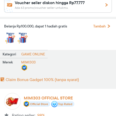
Voucher seller diskon hingga Rp77.777
Ada 63 promo/voucher seller untukmu.
Belanja Rp100.000, dapat 1 hadiah gratis
Tambah
Kategori
GAME ONLINE
Merek
MIMI303
Claim Bonus Gadget 100% (tanpa syarat)
MIMI303 OFFICIAL STORE
Official Store
Top Rated
Rating seller:
98%