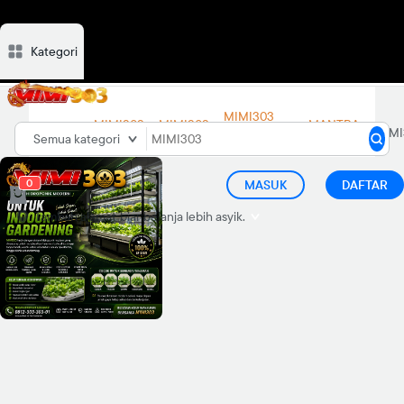
Kategori
Deskripsi
Ulasan
Diskusi
Rekomendasi
MIMI303
MIMI303
MIMI303
MANTRA
MIMI303
LINK
Semua kategori
LOGIN
DAFTAR
88
ALTERNATIF
0
MASUK
DAFTAR
Tambah alamat
biar belanja lebih asyik.
d="M21.99 12.055C21.99
6.49775 17.5122 2 11.995
2C6.47776 2 2 6.49775 2
12.055C2 17.0725 5.65817
21.2304 10.4358