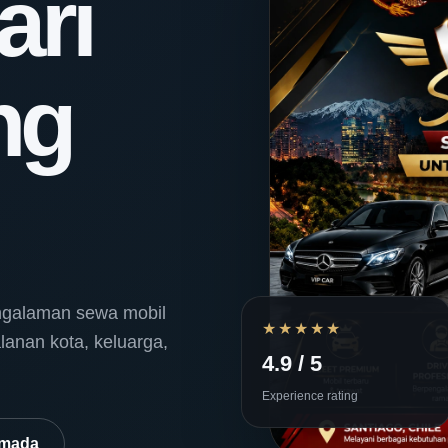
ari
ng
ngalaman sewa mobil
★★★★★
lanan kota, keluarga,
4.9 / 5
Experience rating
rmada