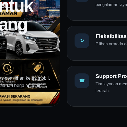
ntuk
pengalaman laya
yang
Fleksibilitas
↻
Pilihan armada da
Support Pro
as pemilihan kelas mobil,
☎
Tim layanan mem
lanan berjalan lebih
terarah.