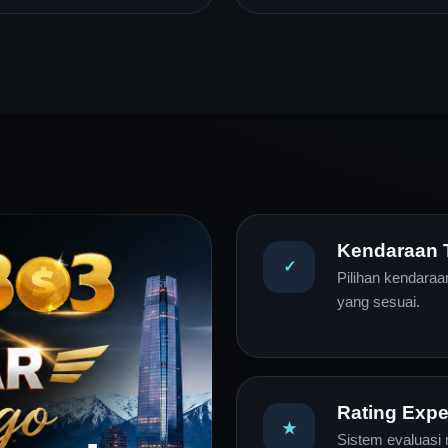
Kendaraan T
✓
Pilihan kendara
yang sesuai.
Rating Expe
★
Sistem evaluas