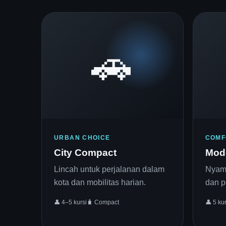
🚗
URBAN CHOICE
COMF
City Compact
Mod
Lincah untuk perjalanan dalam
Nyama
kota dan mobilitas harian.
dan p
👤 4–5 kursi
🧳 Compact
👤 5 kur