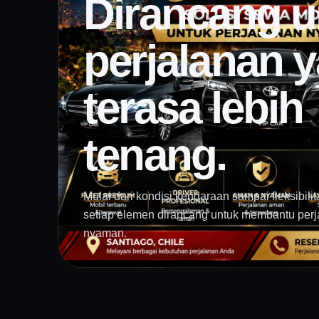
Dirancang u
perjalanan 
terasa lebih
tenang.
Mulai dari kondisi kendaraan sampai fleksibilit
setiap elemen dirancang untuk membantu perja
nyaman.