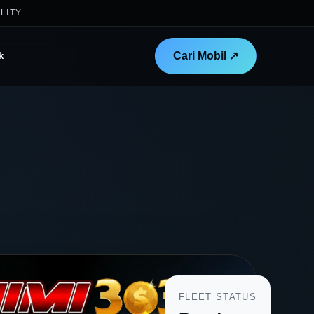
ILITY
Cari Mobil ↗
k
FLEET STATUS