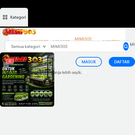
Kategori
Deskripsi
Ulasan
Diskusi
Rekomendasi
MIMI303
MIMI303
MIMI303
MANTRA
MIMI303
LINK
Semua kategori
LOGIN
DAFTAR
88
ALTERNATIF
0
MASUK
DAFTAR
Tambah alamat
biar belanja lebih asyik.
d="M21.99 12.055C21.99
6.49775 17.5122 2 11.995
2C6.47776 2 2 6.49775 2
12.055C2 17.0725 5.65817
21.2304 10.4358