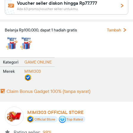
Voucher seller diskon hingga Rp77.777
Ada 63 promo/voucher seller untukmu.
Belanja Rp100.000, dapat 1 hadiah gratis
Tambah
Kategori
GAME ONLINE
Merek
MIMI303
Claim Bonus Gadget 100% (tanpa syarat)
MIMI303 OFFICIAL STORE
Official Store
Top Rated
Rating seller:
98%